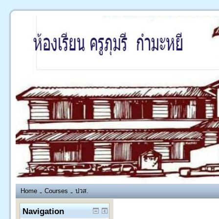
Home
Courses
ปวส.
→
→
Navigation